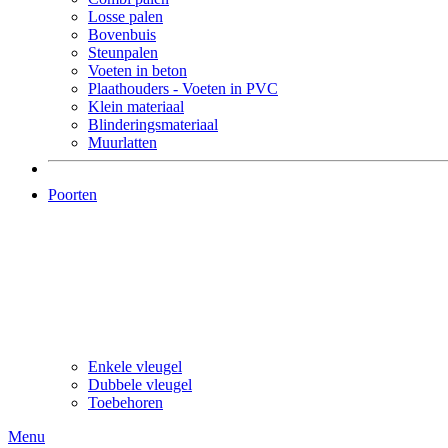
Losse palen
Bovenbuis
Steunpalen
Voeten in beton
Plaathouders - Voeten in PVC
Klein materiaal
Blinderingsmateriaal
Muurlatten
Poorten
Enkele vleugel
Dubbele vleugel
Toebehoren
Menu