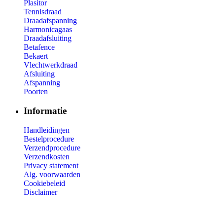
Plasitor
Tennisdraad
Draadafspanning
Harmonicagaas
Draadafsluiting
Betafence
Bekaert
Vlechtwerkdraad
Afsluiting
Afspanning
Poorten
Informatie
Handleidingen
Bestelprocedure
Verzendprocedure
Verzendkosten
Privacy statement
Alg. voorwaarden
Cookiebeleid
Disclaimer