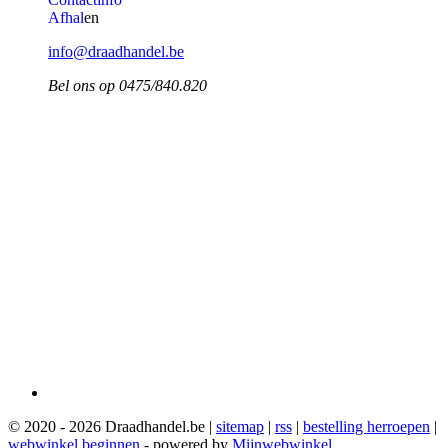
Afhal
en
info@draadhandel.be
Bel ons op 0475/840.820
​
© 2020 - 2026 Draadhandel.be |
sitemap
|
rss
|
bestelling herroepen
|
webwinkel beginnen
- powered by
Mijnwebwinkel