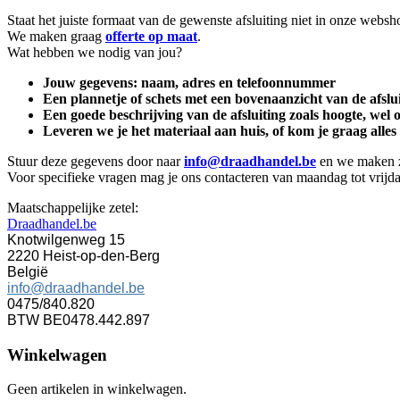
Staat het juiste formaat van de gewenste afsluiting niet in onze webs
We maken graag
offerte op maat
.
Wat hebben we nodig van jou?
Jouw gegevens: naam, adres en telefoonnummer
Een plannetje of schets met een bovenaanzicht van de afslui
Een goede beschrijving van de afsluiting zoals hoogte, wel 
Leveren we je het materiaal aan huis, of kom je graag alles
​Stuur deze gegevens door naar
info@draadhandel.be
en we maken ze
Voor specifieke vragen mag je ons contacteren van maandag tot vrij
Maatschappelijke zetel:
Draadhandel.be
Knotwilgenweg 15
2220 Heist-op-den-Berg
België
info@draadhandel.be
0475/840.820
BTW BE0478.442.897
Winkelwagen
Geen artikelen in winkelwagen.