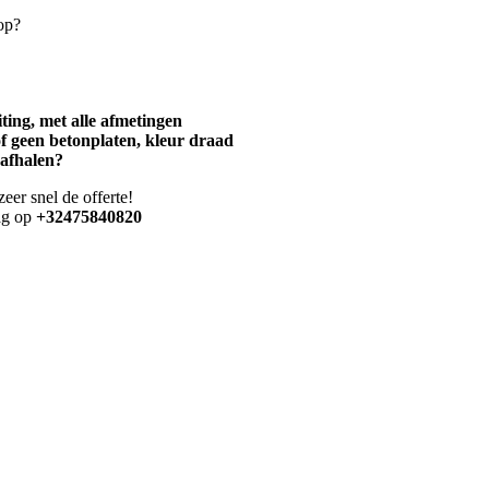
hop?
ting, met alle afmetingen
of geen betonplaten, kleur draad
 afhalen?
er snel de offerte!
dag op
+32475840820