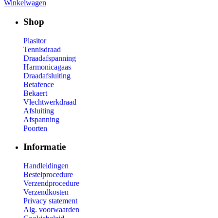
Winkelwagen
Shop
Plasitor
Tennisdraad
Draadafspanning
Harmonicagaas
Draadafsluiting
Betafence
Bekaert
Vlechtwerkdraad
Afsluiting
Afspanning
Poorten
Informatie
Handleidingen
Bestelprocedure
Verzendprocedure
Verzendkosten
Privacy statement
Alg. voorwaarden