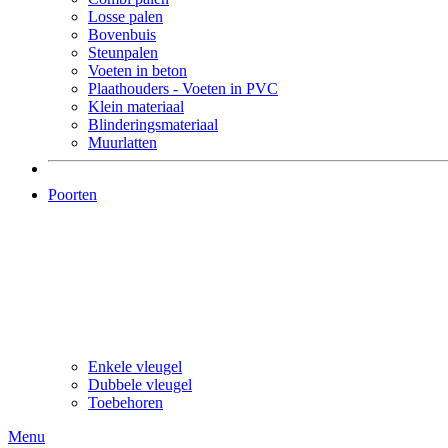
Losse palen
Bovenbuis
Steunpalen
Voeten in beton
Plaathouders - Voeten in PVC
Klein materiaal
Blinderingsmateriaal
Muurlatten
Poorten
Enkele vleugel
Dubbele vleugel
Toebehoren
Menu